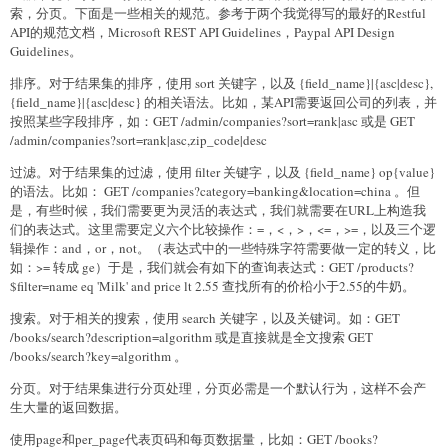
索，分页。下面是一些相关的规范。参考于两个我觉得写的最好的Restful
API的规范文档，Microsoft REST API Guidelines，Paypal API Design
Guidelines。
排序。对于结果集的排序，使用 sort 关键字，以及 {field_name}|{asc|desc},
{field_name}|{asc|desc} 的相关语法。比如，某API需要返回公司的列表，并
按照某些字段排序，如：GET /admin/companies?sort=rank|asc 或是 GET
/admin/companies?sort=rank|asc,zip_code|desc
过滤。对于结果集的过滤，使用 filter 关键字，以及 {field_name} op{value}
的语法。比如： GET /companies?category=banking&location=china 。但
是，有些时候，我们需要更为灵活的表达式，我们就需要在URL上构造我
们的表达式。这里需要定义六个比较操作：=，<，>，<=，>=，以及三个逻
辑操作：and，or，not。（表达式中的一些特殊字符需要做一定的转义，比
如：>= 转成 ge）于是，我们就会有如下的查询表达式：GET /products?
$filter=name eq 'Milk' and price lt 2.55 查找所有的价柗小于2.55的牛奶。
搜索。对于相关的搜索，使用 search 关键字，以及关键词。如：GET
/books/search?description=algorithm 或是直接就是全文搜索 GET
/books/search?key=algorithm 。
分页。对于结果集进行分页处理，分页必需是一个默认行为，这样不会产
生大量的返回数据。
使用page和per_page代表页码和每页数据量，比如：GET /books?