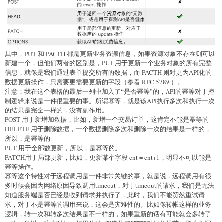
其中，PUT 和 PACTH 都是更新业务资源信息，如果资源对象不存在则可以
新建一个，但他们两者的区别是，PUT 用于更新一个业务对象的所有完整
信息，就像是我们通过表单提交所有的数据，而 PACTH 则对更为API化的
数据更新操作，只需要更需要更新的字段（参看 RFC 5789 ）。
注意：我在这个表格的最后一列中加入了“是否幂等”的，API的幂等对于控
制逻辑来说是一件很重要的事。所谓幂等，就是该API执行多次和执行一次
的结果是完全一样的，没有副作用。
POST 用于新增加数据，比如，新增一个交易订单，这肯定不能是幂等的
DELETE 用于删除数据，一个数据删除多次和删除一次的结果是一样的，
所以，是幂等的
PUT 用于全部数更新，所以，是幂等的。
PATCH用于局部更新，比如，更新某个字段 cnt = cnt+1，明显不可以能是
幂等操作。
幂等这个特性对于远程调用是一件非常关键的事，就是说，远程调用有很
多时候会因为网络原因导致调用timeout，对于timeout的请求，我们是无法
知道服务端是否已经是收到请求并执行了，此时，我们不能贸然重试请
求，对于不是幂等的调用来说，这会是灾难性的。比如像转帐这样的业务
逻辑，转一次和转多次结果是不一样的，如果重新的话有可能就会多转了