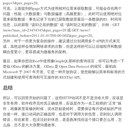
page=3&per_page=20。
可选。上面提到的page方式为使用相对位置来获取数据，可能会存在两个
问题：性能（大数据量）与数据偏差（高频更新）。此时可以使用绝对位
置来获取数据：事先记录下当前已获取数据里最后一条数据的ID、时间等
信息，以此获取 “该ID之前的数据” 或 “该时刻之前的数据”。示例：GET
/news?max_id=23454345&per_page=20 或 GET /news?
published_before=2011-01-01T00:00:00Z&per_page=20。
另外，对于一些更为复杂的操作，建议通过分别调用多个API的方式来完
成，虽然这样会增加网络请求的次数，但是这样的可以让后端程序和数据
耦合度更小，更容易成为微服务的架构。
最后，如果你想在Rest中使用像GraphQL那样的查询语言，你可以考虑一下
类似 OData 的解决方案。OData 是 Open Data Protocol 的缩写，最初由
Microsoft 于 2007 年开发。它是一种开放协议，使您能够以简单和标准的方
式创建和使用可查询和可互操作的 RESTful API。
总结
所以，可以回答开始的问题了，这些HTTP动词不是不是没啥大用，应该是
非常有用，软件程序员对其正确使用，应该是作为一名工程师的“正常”操
作，就像家里装修的时候，泥水匠贴瓷砖时，需要保证每片瓷砖贴的严丝
合缝一样。接口动词的正确选用，也是对于调用方的负责，否则别人调用
错误，你在家里，也没法好好休息，老是跑来找你这个接口要怎么用，怎
么搞，岂不是大大浪费沟通效率。