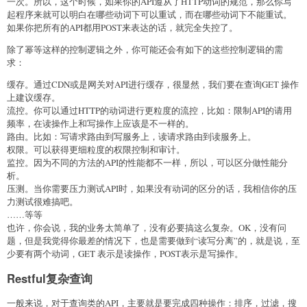
一次。所以，这个时候，如果你的API遵从了HTTP动词的规范，那么你写
起程序来就可以明白在哪些动词下可以重试，而在哪些动词下不能重试。
如果你把所有的API都用POST来表达的话，就完全失控了。
除了幂等这样的控制逻辑之外，你可能还会有如下的这些控制逻辑的需
求：
缓存。通过CDN或是网关对API进行缓存，很显然，我们要在查询GET 操作
上建议缓存。
流控。你可以通过HTTP的动词进行更粒度的流控，比如：限制API的请用
频率，在读操作上和写操作上应该是不一样的。
路由。比如：写请求路由到写服务上，读请求路由到读服务上。
权限。可以获得更细粒度的权限控制和审计。
监控。因为不同的方法的API的性能都不一样，所以，可以区分做性能分
析。
压测。当你需要压力测试API时，如果没有动词的区分的话，我相信你的压
力测试很难搞吧。
……等等
也许，你会说，我的业务太简单了，没有必要搞这么复杂。OK，没有问
题，但是我觉得你最差的情况下，也是需要做到“读写分离”的，就是说，至
少要有两个动词，GET 表示是读操作，POST表示是写操作。
Restful复杂查询
一般来说，对于查询类的API，主要就是要完成四种操作：排序，过滤，搜