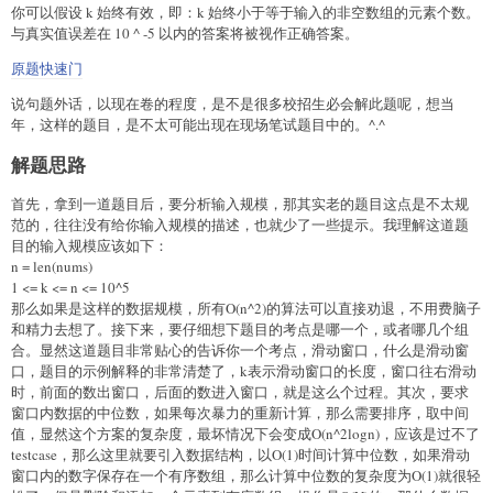
你可以假设 k 始终有效，即：k 始终小于等于输入的非空数组的元素个数。
与真实值误差在 10 ^ -5 以内的答案将被视作正确答案。
原题快速门
说句题外话，以现在卷的程度，是不是很多校招生必会解此题呢，想当
年，这样的题目，是不太可能出现在现场笔试题目中的。^.^
解题思路
首先，拿到一道题目后，要分析输入规模，那其实老的题目这点是不太规
范的，往往没有给你输入规模的描述，也就少了一些提示。我理解这道题
目的输入规模应该如下：
n = len(nums)
1 <= k <= n <= 10^5
那么如果是这样的数据规模，所有O(n^2)的算法可以直接劝退，不用费脑子
和精力去想了。接下来，要仔细想下题目的考点是哪一个，或者哪几个组
合。显然这道题目非常贴心的告诉你一个考点，滑动窗口，什么是滑动窗
口，题目的示例解释的非常清楚了，k表示滑动窗口的长度，窗口往右滑动
时，前面的数出窗口，后面的数进入窗口，就是这么个过程。其次，要求
窗口内数据的中位数，如果每次暴力的重新计算，那么需要排序，取中间
值，显然这个方案的复杂度，最坏情况下会变成O(n^2logn)，应该是过不了
testcase，那么这里就要引入数据结构，以O(1)时间计算中位数，如果滑动
窗口内的数字保存在一个有序数组，那么计算中位数的复杂度为O(1)就很轻