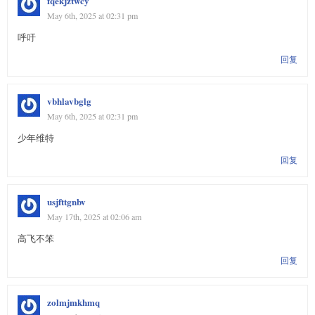
fqekjztwcy
May 6th, 2025 at 02:31 pm
呼吁
回复
vbhlavbglg
May 6th, 2025 at 02:31 pm
少年维特
回复
usjfttgnbv
May 17th, 2025 at 02:06 am
高飞不笨
回复
zolmjmkhmq