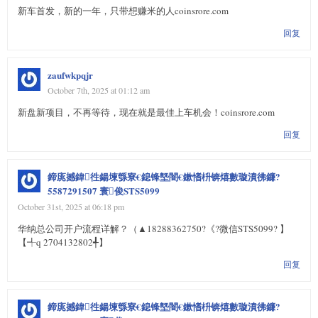
新车首发，新的一年，只带想赚米的人coinsrore.com
回复
zaufwkpqjr
October 7th, 2025 at 01:12 am
新盘新项目，不再等待，现在就是最佳上车机会！coinsrore.com
回复
鍗庣撼鍏徃鍚堜綔寮€鎴锋墍闇€鏉愭枡锛熺數璇濆彿鐮?
5587291507 寰俊STS5099
October 31st, 2025 at 06:18 pm
华纳总公司开户流程详解？（▲18288362750?《?微信STS5099? 】
【╃q 2704132802╃】
回复
鍗庣撼鍏徃鍚堜綔寮€鎴锋墍闇€鏉愭枡锛熺數璇濆彿鐮?