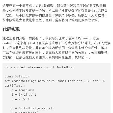
这里还有一个细节点，如果k是偶数，那么前半段和后半段的数字数量相
等，否则前半段多维护一个数，所以前半段维护数字的数量是 k+1 除以 2
下取整，后半段维护数字的数量是 k 除以 2 下取整。所以当 k 为奇数时，
前半段堆最大值就是中位数，否则，需要将两个堆顶的数字取平均。
代码实现
通过上面的分析，思路有了，我实际实现时，使用了Python3，以及
SortedList这个有序List（底层实现采用了二分查找和分块算法。在插入元素
时，它会将列表分块，并在每个块内部使用二分查找来维护有序性。这样
可以在保证列表有序的同时，提高插入和查找元素的效率），效果和堆是
类似的，就是优化插入和删除元素的时间复杂度。代码如下：
from sortedcontainers import SortedList

class Solution:

def medianSlidingWindow(self, nums: List[int], k: int) -> 
List[float]:

    n = len(nums)

    l = (k+1) // 2

    r = k // 2

    L = SortedList(nums[:k])

    R = SortedList()
