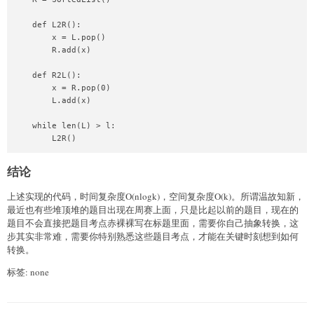
    def L2R():

        x = L.pop()

        R.add(x)

    def R2L():

        x = R.pop(0)

        L.add(x)

    while len(L) > l:

        L2R()

    ans = []

结论
    if l > r:

        ans.append(L[-1])

上述实现的代码，时间复杂度O(nlogk)，空间复杂度O(k)。所谓温故知新，
    else:

最近也有些堆顶堆的题目出现在周赛上面，只是比起以前的题目，现在的
        ans.append((L[-1] + R[0]) / 2)

题目不会直接把题目考点赤裸裸写在标题里面，需要你自己抽象转换，这
步其实非常难，需要你特别熟悉这些题目考点，才能在关键时刻想到如何
    for i in range(k, n):

转换。
        out_val = nums[i-k]

        if out_val in L:

标签: none
            L.remove(out_val)

        else:

            R.remove(out_val)
