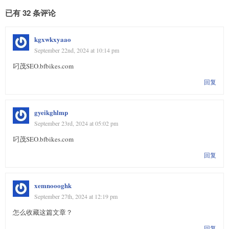
        in_val = nums[i]

已有 32 条评论
        if not L or in_val < L[-1]:

            L.add(in_val)

        else:

kgxwkxyaao
            R.add(in_val)

September 22nd, 2024 at 10:14 pm
叼茂SEO.bfbikes.com
        if len(L) == l-1:

            R2L()

回复
        elif len(L) == l+1:

            L2R()

gyeikghlmp
        if l > r:

            ans.append(L[-1])

September 23rd, 2024 at 05:02 pm
        else:

叼茂SEO.bfbikes.com
            ans.append((L[-1] + R[0]) / 2)

回复
xemnoooghk
September 27th, 2024 at 12:19 pm
怎么收藏这篇文章？
回复