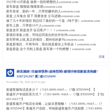
2025年10月新盘 做第一批吃螃蟹的人coinsrore.com
新车新盘 嘎嘎稳 嘎嘎靠谱coinsrore.com
新车首发，新的一年，只带想赚米的人coinsrore.com
新盘 上车集合 留下 我要发发 立马进裙coinsrore.com
做了几十年的项目 我总结了最好的一个盘（纯干货）coinsrore.com
新车上路，只带前10个人coinsrore.com
新盘首开 新盘首开 征召客户！！！coinsrore.com
新项目准备上线，寻找志同道合的合作伙伴coinsrore.com
新车即将上线 真正的项目，期待你的参与coinsrore.com
新盘新项目，不再等待，现在就是最佳上车机会！coinsrore.com
新盘新盘 这个月刚上新盘 新车第一个吃螃蟹！coinsrore.com
回复
鍗庣撼鍏徃鍚堜綔寮€鎴锋墍闇€鏉愭枡锛熺數璇濆彿鐮?
5587291507 寰俊STS5099
November 7th, 2025 at 03:42 pm
新盛客服电话是多少？（?183-8890-9465—《?薇-STS5099】【
新盛开户专线联系方式？（?183-8890--9465—《?薇-STS5099】【?扣
6011643??】
新盛客服开户电话全攻略，让娱乐更顺畅！（?183-8890--9465—《?
薇-STS5099】客服开户流程，华纳新盛客服开户流程图（?183-8890-