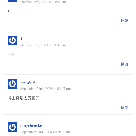
October 25th, 2022 at 01:22 am
1
回复
1
October 25th, 2022 at 02:35 am
555
回复
asstgfjrdz
September 22nd, 2024 at 06:07 pm
博主真是太厉害了！！！
回复
dmgrbrnxkc
September 23rd, 2024 at 09:12 am