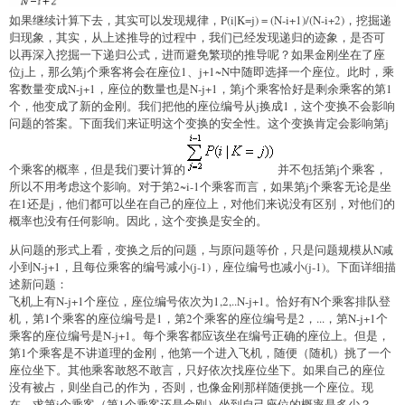
如果继续计算下去，其实可以发现规律，P(i|K=j) = (N-i+1)/(N-i+2)，挖掘递
归现象，其实，从上述推导的过程中，我们已经发现递归的迹象，是否可
以再深入挖掘一下递归公式，进而避免繁琐的推导呢？如果金刚坐在了座
位j上，那么第j个乘客将会在座位1、j+1~N中随即选择一个座位。此时，乘
客数量变成N-j+1，座位的数量也是N-j+1，第j个乘客恰好是剩余乘客的第1
个，他变成了新的金刚。我们把他的座位编号从j换成1，这个变换不会影响
问题的答案。下面我们来证明这个变换的安全性。这个变换肯定会影响第j
个乘客的概率，但是我们要计算的
并不包括第j个乘客，
所以不用考虑这个影响。对于第2~i-1个乘客而言，如果第j个乘客无论是坐
在1还是j，他们都可以坐在自己的座位上，对他们来说没有区别，对他们的
概率也没有任何影响。因此，这个变换是安全的。
从问题的形式上看，变换之后的问题，与原问题等价，只是问题规模从N减
小到N-j+1，且每位乘客的编号减小(j-1)，座位编号也减小(j-1)。下面详细描
述新问题：
飞机上有N-j+1个座位，座位编号依次为1,2,..N-j+1。恰好有N个乘客排队登
机，第1个乘客的座位编号是1，第2个乘客的座位编号是2，...，第N-j+1个
乘客的座位编号是N-j+1。每个乘客都应该坐在编号正确的座位上。但是，
第1个乘客是不讲道理的金刚，他第一个进入飞机，随便（随机）挑了一个
座位坐下。其他乘客敢怒不敢言，只好依次找座位坐下。如果自己的座位
没有被占，则坐自己的作为，否则，也像金刚那样随便挑一个座位。现
在，求第i个乘客（第1个乘客还是金刚）坐到自己座位的概率是多少？