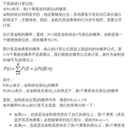
下面描述计算过程。
令P(i)表示，第i个乘客坐到座位i的概率。
金刚的座位明明是空的，他还要随便占位；其他乘客只有在自己座位被占
的情况下，才随便坐。因此，金刚与其他乘客的行为并不相同，需要分开
计算。
先计算金刚的概率，显然，P(1)就是金刚坐在1号座位的概率。金刚是第一
个随便挑座位的，因此概率为1/N。
再计算其他乘客的概率，核心的计算公式就是上面提到的全概率公式。第
2~N个乘客的概率不容易看出，我们根据全概率公式来计算，条件为金刚坐
在编号为j的座位上：
其中：
P(K=j)表示，金刚坐在座位j的概率
P(i|K=j)表示，在金刚坐在座位j上的情况下，第i个乘客坐在座位i的概率
显然，金刚坐在位置j的概率均等，都是P(K=j) = 1/N
条件概率P(i|K=j)的计算不太直观，我们先简单分析一下：
如果j=1，也就是说金刚居然坐在了自己的座位上，第i个乘客（其实
是所有其他乘客）必然能够坐到自己座位，因此P(K=j) = 1。
如果j=i，也就是说金刚居然坐在了第i个乘客的座位上，第i个乘客肯