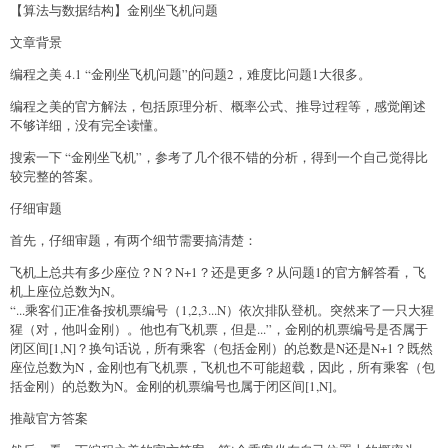
【算法与数据结构】金刚坐飞机问题
文章背景
编程之美 4.1 “金刚坐飞机问题”的问题2，难度比问题1大很多。
编程之美的官方解法，包括原理分析、概率公式、推导过程等，感觉阐述
不够详细，没有完全读懂。
搜索一下 “金刚坐飞机”，参考了几个很不错的分析，得到一个自己觉得比
较完整的答案。
仔细审题
首先，仔细审题，有两个细节需要搞清楚：
飞机上总共有多少座位？N？N+1？还是更多？从问题1的官方解答看，飞
机上座位总数为N。
“...乘客们正准备按机票编号（1,2,3...N）依次排队登机。突然来了一只大猩
猩（对，他叫金刚）。他也有飞机票，但是...”，金刚的机票编号是否属于
闭区间[1,N]？换句话说，所有乘客（包括金刚）的总数是N还是N+1？既然
座位总数为N，金刚也有飞机票，飞机也不可能超载，因此，所有乘客（包
括金刚）的总数为N。金刚的机票编号也属于闭区间[1,N]。
推敲官方答案