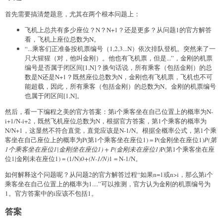
首先需要搞清楚题意，尤其在两个根本问题上：
飞机上总共有多少座位？N？N+1？还是更多？从问题1的官方解答
看，飞机上座位总数为N。
“...乘客们正准备按机票编号（1,2,3...N）依次排队登机。突然来了一
只大猩猩（对，他叫金刚）。他也有飞机票，但是...”，金刚的机票
编号是否属于闭区间[1,N]？换句话说，所有乘客（包括金刚）的总
数是N还是N+1？既然座位总数为N，金刚也有飞机票，飞机也不可
能超载，因此，所有乘客（包括金刚）的总数为N。金刚的机票编号
也属于闭区间[1,N]。
然后，看一下编程之美的官方答案：第i个乘客坐在自己位置上的概率为N-
i+1/N-i+2，既然飞机座位总数为N，根据官方答案，第1个乘客的概率为
N/N+1，这显然不符合直觉，直觉应该是N-1/N。根据全概率公式，第1个乘
客坐在自己座位上的概率为P(第1个乘客坐在座位1) = P(金刚坐在座位1)
P(第
1个乘客坐在座位1|金刚坐在座位1) + P(金刚未在座位1)
P(第1个乘客坐在座
位1|金刚未在座位1) = (1/N)
0+(N-1/N)
1 = N-1/N。
如何解释这个问题呢？从问题2的官方解答过程“如果n=1或n>i，那么第i个
乘客坐在自己位置上的概率为1....”可以推测，官方认为金刚的机票编号为
1。官方答案中的i应该不包括1。
答案