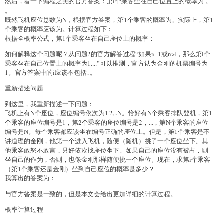
然后，看一下编程之美的官方答案：第i个乘客坐在自己位置上的概率为 。
。
既然飞机座位总数为N，根据官方答案，第1个乘客的概率为。实际上，第1
个乘客的概率应该为。计算过程如下：
根据全概率公式，第1个乘客坐在自己座位上的概率：
如何解释这个问题呢？从问题2的官方解答过程“如果n=1或n>i，那么第i个
乘客坐在自己位置上的概率为1....”可以推测，官方认为金刚的机票编号为
1。官方答案中的i应该不包括1。
重新描述问题
到这里，我重新描述一下问题：
飞机上有N个座位，座位编号依次为1,2,..N。恰好有N个乘客排队登机，第1
个乘客的座位编号是1，第2个乘客的座位编号是2，...，第N个乘客的座位
编号是N。每个乘客都应该坐在编号正确的座位上。但是，第1个乘客是不
讲道理的金刚，他第一个进入飞机，随便（随机）挑了一个座位坐下。其
他乘客敢怒不敢言，只好依次找座位坐下。如果自己的座位没有被占，则
坐自己的作为，否则，也像金刚那样随便挑一个座位。现在，求第i个乘客
（第1个乘客还是金刚）坐到自己座位的概率是多少？
我算出的答案为：
与官方答案是一致的，但是本文会给出更加详细的计算过程。
概率计算过程