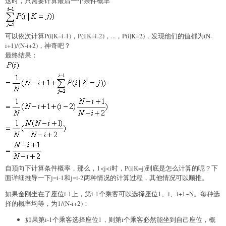
这时，只需要计算最后一个条件概率
可以依次计算P(i|K=i-1)，P(i|K=i-2)，...，P(i|K=2)，发现他们的值都为(N-
i+1)/(N-i+2)，神奇吧？
最终结果：
自顶向下计算条件概率，那么，1<j<i时，P(i|K=j)到底是怎么计算的呢？下
面详细推导一下j=i-1和j=i-2两种情况的计算过程，其他情况可以顺推。
如果金刚坐在了座位i-1上，第i-1个乘客可以选择座位1、i、i+1~N。每种选
择的概率均等，为1/(N-i+2)：
如果第i-1个乘客选择座位1，则第i个乘客必然能坐到自己座位，概