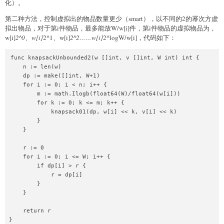
化）。
第二种方法，控制虚拟出的物品数量更少（smart），以不同的2的幂次方虚
拟出物品，对于第i件物品，最多能放W/w[i]件，第i件物品的虚拟物品为，
w[i]
2^0、w[i]
2^1、w[i]
2^2……w[i]
2^logW/w[i]，代码如下：
func knapsackUnbounded2(w []int, v []int, W int) int {

    n := len(w)

    dp := make([]int, W+1)

    for i := 0; i < n; i++ {

        m := math.Ilogb(float64(W)/float64(w[i]))

        for k := 0; k <= m; k++ {

            knapsack01(dp, w[i] << k, v[i] << k)

        }

    }

    r := 0

    for i := 0; i <= W; i++ {

        if dp[i] > r {

            r = dp[i]

        }

    }

    return r

}