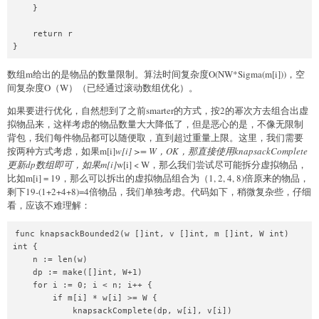
    }

    return r

}
数组m给出的是物品的数量限制。算法时间复杂度O(NW*Sigma(m[i]))，空
间复杂度O（W）（已经通过滚动数组优化）。
如果要进行优化，自然想到了之前smarter的方式，按2的幂次方去组合出虚
拟物品来，这样考虑的物品数量大大降低了，但是恶心的是，不像无限制
背包，我们每件物品都可以随便取，直到超过重量上限。这里，我们需要
按两种方式考虑，如果m[i]
w[i] >= W，OK，那直接使用knapsackComplete
更新dp数组即可，如果m[i]
w[i] < W，那么我们尝试尽可能拆分虚拟物品，
比如m[i] = 19，那么可以拆出的虚拟物品组合为（1, 2, 4, 8)倍原来的物品，
剩下19-(1+2+4+8)=4倍物品，我们单独考虑。代码如下，稍微复杂些，仔细
看，应该不难理解：
func knapsackBounded2(w []int, v []int, m []int, W int) 
int {

    n := len(w)

    dp := make([]int, W+1)

    for i := 0; i < n; i++ {

        if m[i] * w[i] >= W {

            knapsackComplete(dp, w[i], v[i])
