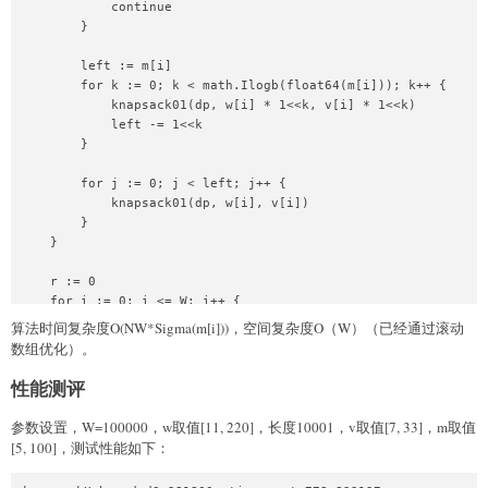
            continue

        }

        left := m[i]

        for k := 0; k < math.Ilogb(float64(m[i])); k++ {

            knapsack01(dp, w[i] * 1<<k, v[i] * 1<<k)

            left -= 1<<k

        }

        for j := 0; j < left; j++ {

            knapsack01(dp, w[i], v[i])

        }

    }

    r := 0

    for i := 0; i <= W; i++ {

        if dp[i] > r {

算法时间复杂度O(NW*Sigma(m[i]))，空间复杂度O（W）（已经通过滚动
            r = dp[i]

数组优化）。
        }

    }

性能测评
    return r

参数设置，W=100000，w取值[11, 220]，长度10001，v取值[7, 33]，m取值
}
[5, 100]，测试性能如下：