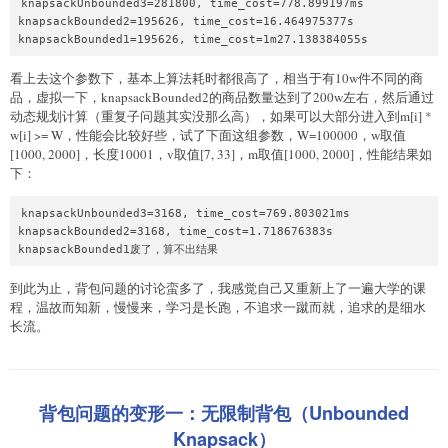
knapsackUnbounded3=281800, time_cost=778.899197ms

knapsackBounded2=195626, time_cost=16.464975377s

看上去这个参数下，基本上算法耗时都很高了，相当于有10w件不同的商
品，虚拟一下，knapsackBounded2的商品数量达到了200w左右，然后通过
动态规划计算（重复子问题其实没那么高），如果可以大部分进入到m[i] *
w[i] >= W，性能会比较好些，试了下面这组参数，W=100000，w取值
[1000, 2000]，长度10001，v取值[7, 33]，m取值[1000, 2000]，性能结果如
下：
knapsackUnbounded3=3168, time_cost=769.803021ms

knapsackBounded2=3168, time_cost=1.718676383s

knapsackBounded1废了，算不出结果
到此为止，背包问题的讨论蛮多了，我感觉自己又重新上了一遍大学的课
程，温故而知新，慢慢来，学习是长跑，不追求一蹴而就，追求的是细水
长流。
背包问题的变形一：无限制背包（Unbounded
Knapsack）