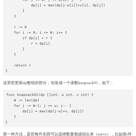
            dp[j] = max(dp[j-w[i]]+v[i], dp[j])

        }

    }

    r := 0

    for i := 0; i <= W; i++ {

        if dp[i] > r {

            r = dp[i]

        }

    }

    return r

这里把更新dp数组的部分，包装成一个函数knapsack01，如下：
func knapsack01(dp []int, w int, v int) {

    W := len(dp)

    for j := W-1; j >= w; j-- {

        dp[j] = max(dp[j-w]+v, dp[j])

    }

第一种方法，是把每件东西可以选择数量都虚拟出来（naive），比如第i件