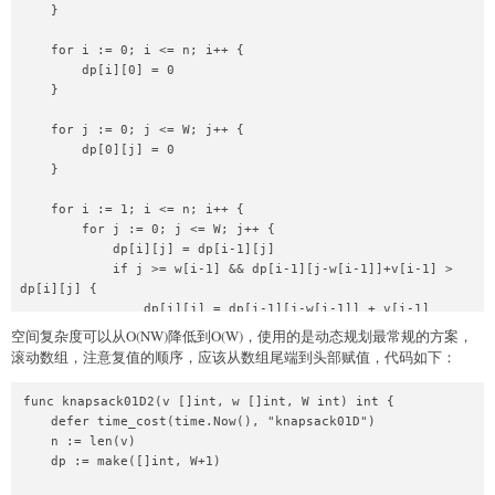
    }

    for i := 0; i <= n; i++ {

        dp[i][0] = 0

    }

    for j := 0; j <= W; j++ {

        dp[0][j] = 0

    }

    for i := 1; i <= n; i++ {

        for j := 0; j <= W; j++ {

            dp[i][j] = dp[i-1][j]

            if j >= w[i-1] && dp[i-1][j-w[i-1]]+v[i-1] > 
dp[i][j] {

                dp[i][j] = dp[i-1][j-w[i-1]] + v[i-1]

            }

空间复杂度可以从O(NW)降低到O(W)，使用的是动态规划最常规的方案，
        }

滚动数组，注意复值的顺序，应该从数组尾端到头部赋值，代码如下：
    }

func knapsack01D2(v []int, w []int, W int) int {

    r := 0

    defer time_cost(time.Now(), "knapsack01D")

    for i := 0; i <= W; i++ {

    n := len(v)

        if dp[n][i] > r {

    dp := make([]int, W+1)

            r = dp[n][i]

        }
