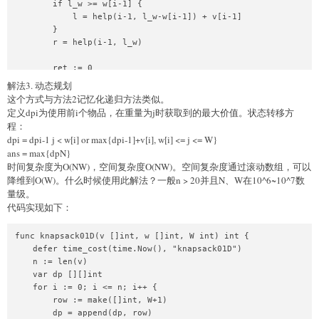
        if l_w >= w[i-1] {

            l = help(i-1, l_w-w[i-1]) + v[i-1]

        }

        r = help(i-1, l_w)

        ret := 0

        if l > r {

解法3. 动态规划
            ret = l

这个方式与方法2记忆化递归方法类似。
        } else {

定义dpi为使用前i个物品，在重量为j时获取到的最大价值。状态转移方
            ret = r

程：
        }

dpi = dpi-1 j < w[i] or max{dpi-1]+v[i], w[i] <= j <= W}
ans = max{dpN}
        dp[k] = ret

时间复杂度为O(NW)，空间复杂度O(NW)。空间复杂度通过滚动数组，可以
        return ret

降维到O(W)。什么时候使用此解法？一般n > 20并且N、W在10^6~10^7数
    }

量级。
代码实现如下：
    r := 0

    for i := 0; i <= n; i++ {

        t := help(i, W)

func knapsack01D(v []int, w []int, W int) int {

        if t > r {

    defer time_cost(time.Now(), "knapsack01D")

            r = t

    n := len(v)

        }

    var dp [][]int

    }

    for i := 0; i <= n; i++ {

    return r

        row := make([]int, W+1)

        dp = append(dp, row)
