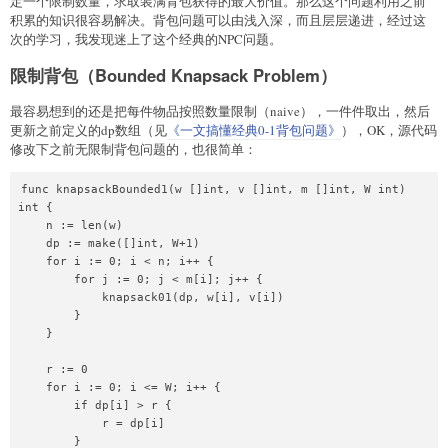
定一个限制数量，求取装满背包获得的最大价值。那么这个问题利用之前
积累的知识很容易解决。背包问题可以由浅入深，而且层层递进，经过这
次的学习，我发现迷上了这个经典的NPC问题。
限制背包（Bounded Knapsack Problem）
最容易想到的还是把每件物品按照数量限制（naive），一件件取出，然后
更新之前定义的dp数组（见
《一文搞懂经典0-1背包问题》
），OK，源代码
修改下之前无限制背包问题的，也很简单：
func knapsackBounded1(w []int, v []int, m []int, W int) 
int {

    n := len(w)

    dp := make([]int, W+1)

    for i := 0; i < n; i++ {

        for j := 0; j < m[i]; j++ {

            knapsack01(dp, w[i], v[i])

        }

    }

    r := 0

    for i := 0; i <= W; i++ {

        if dp[i] > r {

            r = dp[i]

        }
