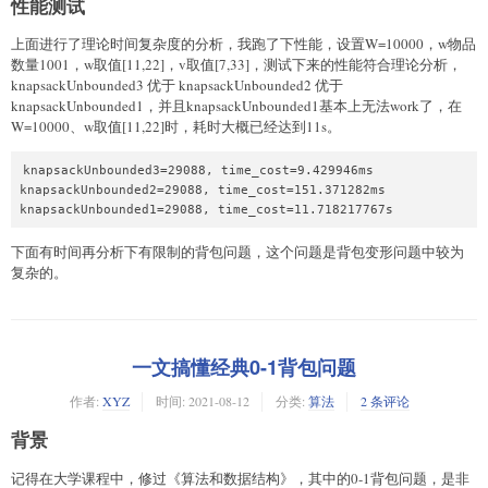
性能测试
上面进行了理论时间复杂度的分析，我跑了下性能，设置W=10000，w物品
数量1001，w取值[11,22]，v取值[7,33]，测试下来的性能符合理论分析，
knapsackUnbounded3 优于 knapsackUnbounded2 优于
knapsackUnbounded1，并且knapsackUnbounded1基本上无法work了，在
W=10000、w取值[11,22]时，耗时大概已经达到11s。
knapsackUnbounded3=29088, time_cost=9.429946ms

knapsackUnbounded2=29088, time_cost=151.371282ms

下面有时间再分析下有限制的背包问题，这个问题是背包变形问题中较为
复杂的。
一文搞懂经典0-1背包问题
作者:
XYZ
时间:
2021-08-12
分类:
算法
2 条评论
背景
记得在大学课程中，修过《算法和数据结构》，其中的0-1背包问题，是非