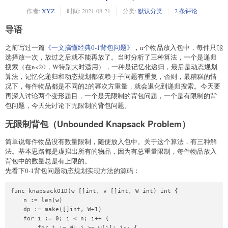
作者:
XYZ
时间:
2021-08-21
分类:
默认分类
2 条评论
导语
之前写过一篇
《一文搞懂经典0-1背包问题》
，n个物品放入包中，每件只能
选择放一次，放过之后就不能再放了。当时分析了三种算法，一个是递归
搜索（在n<20，W特别大时适用），一种是记忆化递归，最后是动态规划
算法，记忆化递归和动态规划都依赖于子问题有重复，否则，最糟糕的情
况下，每件物品都是不同的2的幂次方重量，就会退化到递归搜索。今天要
再深入讨论两个变形题目，一个是无限制的背包问题，一个是有限制的背
包问题，今天先讨论下无限制的背包问题。
无限制背包（Unbounded Knapsack Problem）
简单说每件物品没有数量限制，随便放入包中。关于这个算法，有三种解
法。基本思路都是虚拟出所有的物品，因为有总重量限制，每件物品放入
背包中的数量总是有上限的。
先看下0-1背包问题动态规划实现方法的源码：
func knapsack01D(w []int, v []int, W int) int {

    n := len(w)

    dp := make([]int, W+1)

    for i := 0; i < n; i++ {

        for j := W; j >= w[i]; j-- {
