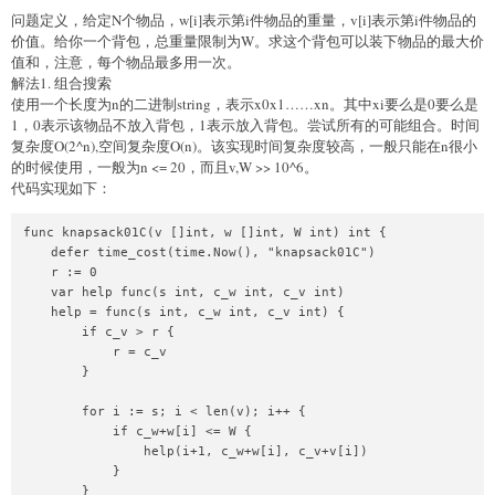
问题定义，给定N个物品，w[i]表示第i件物品的重量，v[i]表示第i件物品的
价值。给你一个背包，总重量限制为W。求这个背包可以装下物品的最大价
值和，注意，每个物品最多用一次。
解法1. 组合搜索
使用一个长度为n的二进制string，表示x0x1……xn。其中xi要么是0要么是
1，0表示该物品不放入背包，1表示放入背包。尝试所有的可能组合。时间
复杂度O(2^n),空间复杂度O(n)。该实现时间复杂度较高，一般只能在n很小
的时候使用，一般为n <= 20，而且v,W >> 10^6。
代码实现如下：
func knapsack01C(v []int, w []int, W int) int {

    defer time_cost(time.Now(), "knapsack01C")

    r := 0

    var help func(s int, c_w int, c_v int)

    help = func(s int, c_w int, c_v int) {

        if c_v > r {

            r = c_v

        }

        for i := s; i < len(v); i++ {

            if c_w+w[i] <= W {

                help(i+1, c_w+w[i], c_v+v[i])

            }

        }
