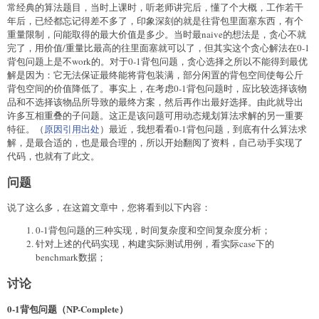
常经典的算法题目，当时上课时，听老师讲完后，懂了个大概，工作若干
年后，已经都忘记得差不多了，印象深刻的就是往背包里面塞东西，有个
重量限制，问能取得的最大价值是多少。当时最naive的想法是，贪心不就
完了，用价值/重量比最高的往里面塞就可以了，但其实这个贪心解法在0-1
背包问题上是不work的。对于0-1背包问题，贪心选择之所以不能得到最优
解是因为：它无法保证最终能将背包装满，部分闲置的背包空间使每公斤
背包空间的价值降低了。事实上，在考虑0-1背包问题时，应比较选择该物
品和不选择该物品所导致的最终方案，然后再作出最好选择。由此就导出
许多互相重叠的子问题。这正是该问题可用动态规划算法求解的另一重要
特征。（
原因引用出处
）最近，我想看看0-1背包问题，到底有什么算法求
解，是最合适的，也是最合理的，所以开始翻阅了资料，自己动手实现了
代码，也就有了此文。
问题
说了这么多，在这篇文章中，您将看到以下内容：
0-1背包问题的三种实现，时间复杂度和空间复杂度分析；
针对上述的代码实现，构建实际测试用例，看实际case下的
benchmark数据；
讨论
0-1背包问题（NP-Complete）