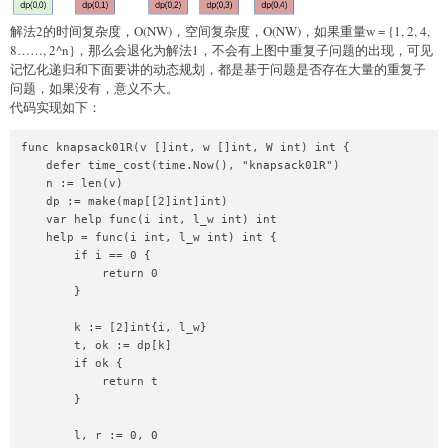
解法2的时间复杂度，O(NW)，空间复杂度，O(NW)，如果重量w = {1, 2, 4,
8……, 2^n}，那么会退化为解法1，不会有上图中重复子问题的出现，可见
记忆化递归和下面要讲的动态规划，都是基于问题是否存在大量的重复子
问题，如果没有，意义不大。
代码实现如下：
func knapsack01R(v []int, w []int, W int) int {

    defer time_cost(time.Now(), "knapsack01R")

    n := len(v)

    dp := make(map[[2]int]int)

    var help func(i int, l_w int) int

    help = func(i int, l_w int) int {

        if i == 0 {

            return 0

        }

        k := [2]int{i, l_w}

        t, ok := dp[k]

        if ok {

            return t

        }

        l, r := 0, 0
