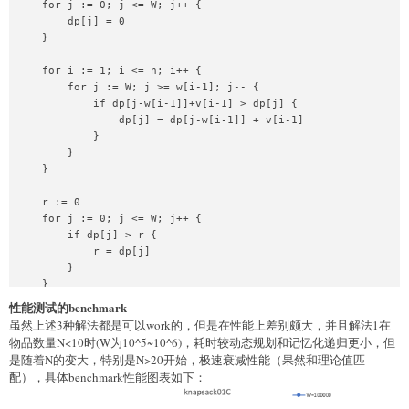
    for j := 0; j <= W; j++ {

    }

        dp[j] = 0

    }

    return r

}
    for i := 1; i <= n; i++ {

        for j := W; j >= w[i-1]; j-- {

            if dp[j-w[i-1]]+v[i-1] > dp[j] {

                dp[j] = dp[j-w[i-1]] + v[i-1]

            }

        }

    }

    r := 0

    for j := 0; j <= W; j++ {

        if dp[j] > r {

            r = dp[j]

        }

    }

性能测试的benchmark
    return r

虽然上述3种解法都是可以work的，但是在性能上差别颇大，并且解法1在
}
物品数量N<10时(W为10^5~10^6)，耗时较动态规划和记忆化递归更小，但
是随着N的变大，特别是N>20开始，极速衰减性能（果然和理论值匹
配），具体benchmark性能图表如下：