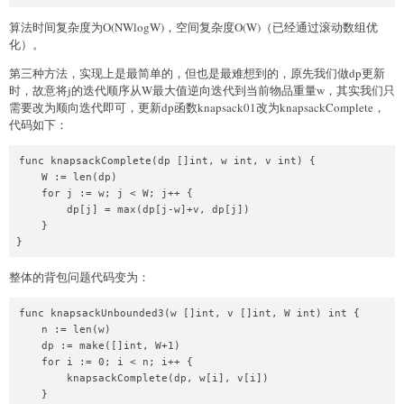
算法时间复杂度为O(NWlogW)，空间复杂度O(W)（已经通过滚动数组优
化）。
第三种方法，实现上是最简单的，但也是最难想到的，原先我们做dp更新
时，故意将j的迭代顺序从W最大值逆向迭代到当前物品重量w，其实我们只
需要改为顺向迭代即可，更新dp函数knapsack01改为knapsackComplete，
代码如下：
func knapsackComplete(dp []int, w int, v int) {

    W := len(dp)

    for j := w; j < W; j++ {

        dp[j] = max(dp[j-w]+v, dp[j])

    }

整体的背包问题代码变为：
func knapsackUnbounded3(w []int, v []int, W int) int {

    n := len(w)

    dp := make([]int, W+1)

    for i := 0; i < n; i++ {

        knapsackComplete(dp, w[i], v[i])

    }
