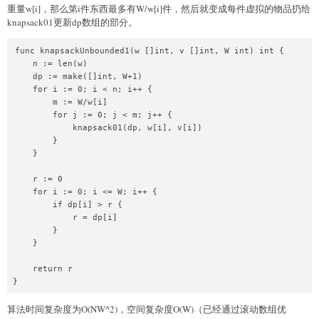
重量w[i]，那么第i件东西最多有W/w[i]件，然后就变成每件虚拟的物品扔给
knapsack01更新dp数组的部分。
func knapsackUnbounded1(w []int, v []int, W int) int {

    n := len(w)

    dp := make([]int, W+1)

    for i := 0; i < n; i++ {

        m := W/w[i]

        for j := 0; j < m; j++ {

            knapsack01(dp, w[i], v[i])

        }

    }

    r := 0

    for i := 0; i <= W; i++ {

        if dp[i] > r {

            r = dp[i]

        }

    }

    return r

}
算法时间复杂度为O(NW^2)，空间复杂度O(W)（已经通过滚动数组优