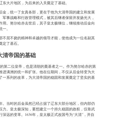
辽东大片地区，为后来的入关奠定了基础。
后金，统一了女真各部，更在于他为大清帝国的建立和发展
、军事战略和行政管理模式，被其后继者保留并发扬光大，
作用。努尔哈赤去世后，其子皇太极继位，继续推动后金向
统一。
那不屈不挠的精神和卓越的领导才能，使他成为一位名副其
奠定了基石。
大清帝国的基础
朝的第二位皇帝，也是清朝的奠基者之一。作为努尔哈赤的第
推进满洲的统一和扩张。他在位期间，不仅从后金转变为大
了一系列的改革，为大清帝国的稳固和发展奠定了坚实的基
6年。当时的后金虽然已经占据了辽东大部分地区，但内部仍
压力。皇太极深知，要想建立一个持久稳固的政权，仅靠武
深远的变革。1636年，皇太极正式改国号为“大清”，并自