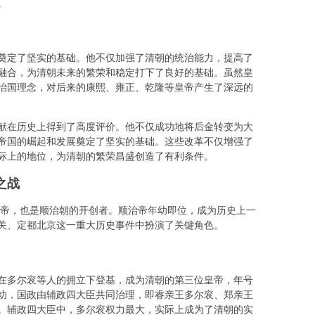
。
奠定了坚实的基础。他不仅加强了清朝的统治能力，提高了
融合，为清朝未来的繁荣和稳定打下了良好的基础。虽然皇
治国理念，对后来的康熙、雍正、乾隆等皇帝产生了深远的
献在历史上得到了高度评价。他不仅成功地将后金转变为大
帝国的崛起和发展奠定了坚实的基础。这些改革不仅增强了
际上的地位，为清朝的繁荣昌盛创造了有利条件。
之战
皇帝，也是顺治朝的开创者。顺治帝年幼即位，成为历史上一
关、定都北京这一重大历史事件中扮演了关键角色。
临在多尔衮等人的拥立下登基，成为清朝的第三位皇帝，年号
幼，国政由辅政四大臣共同治理，即睿亲王多尔衮、郑亲王
。辅政四大臣中，多尔衮权力最大，实际上成为了清朝的实