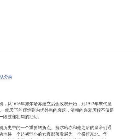
认分类
，从1616年努尔哈赤建立后金政权开始，到1912年末代皇
。从一统天下的辉煌到内忧外患的衰落，清朝的兴衰历程不仅是
一段波澜壮阔的经历。
朝历史中的一个重要转折点。努尔哈赤和他之后的皇帝们通
功地将一个起初弱小的女真部落发展为一个横跨东北、华