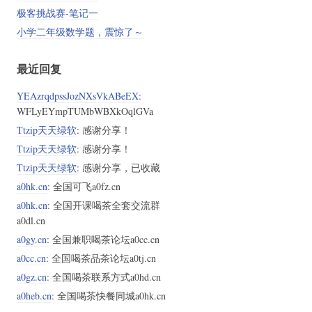
极客挑战赛-笔记一
小学二年级数学题，震惊了～
最近回复
YEAzrqdpssJozNXsVkABeEX
:
WFLyEYmpTUMbWBXkOqlGVa
Ttzip天天绿软
: 感谢分享！
Ttzip天天绿软
: 感谢分享！
Ttzip天天绿软
: 感谢分享，已收藏
a0hk.cn
: 全国可飞a0fz.cn
a0hk.cn
: 全国开课喝茶全套交流群
a0dl.cn
a0gy.cn
: 全国兼职喝茶论坛a0cc.cn
a0cc.cn
: 全国喝茶品茶论坛a0tj.cn
a0gz.cn
: 全国喝茶联系方式a0hd.cn
a0heb.cn
: 全国喝茶快餐同城a0hk.cn