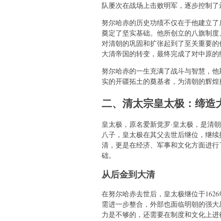
队屡次在战场上击败明军，逐步控制了
努尔哈赤的历史功绩不仅在于他建立了
奠定了坚实基础。他所创立的八旗制度
对清朝的巩固和扩张起到了至关重要的
大清帝国的转变，最终完成了对中原的
努尔哈赤的一生充满了战斗与智慧，他
实的开疆拓土的奠基者，为清朝的辉煌
二、清太宗皇太极：缔造
皇太极，原名爱新觉罗·皇太极，是清
八子，皇太极在其父去世后继位，继续
清，更是在经济、军事和文化方面进行
础。
从后金到大清
在努尔哈赤去世后，皇太极继位于162
需进一步整合，外部也面临明朝的强大
力是不够的，还需要在制度和文化上进行