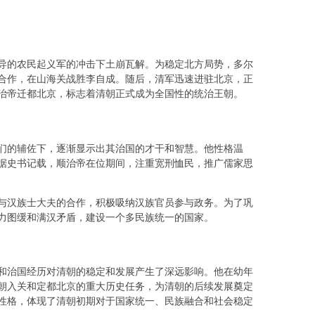
领导的农民起义军的冲击下土崩瓦解。为稳定北方局势，多尔
合作，在山海关战胜李自成。随后，清军迅速进驻北京，正
，顺治帝迁都北京，标志着清朝正式成为全国性的统治王朝。
们的辅佐下，逐渐显示出其治国的才干和智慧。他性格温
据史书记载，顺治帝在位期间，注重宽刑恤民，推广儒家思
与汉族士大夫的合作，积极吸纳汉族官员参与政务。为了巩
力图缓和满汉矛盾，建设一个多民族统一的国家。
和治国经历对清朝的稳定和发展产生了深远影响。他在幼年
朝入关和定都北京的重大历史任务，为清朝的后续发展奠定
性格，体现了清朝初期对于国家统一、民族融合和社会稳定