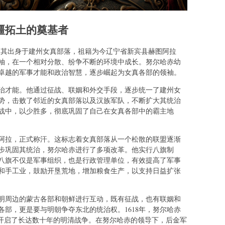
疆拓土的奠基者
6），其出身于建州女真部落，祖籍为今辽宁省新宾县赫图阿拉
袖，在一个相对分散、纷争不断的环境中成长。努尔哈赤幼
卓越的军事才能和政治智慧，逐步崛起为女真各部的领袖。
治才能。他通过征战、联姻和外交手段，逐步统一了建州女
攻势，击败了邻近的女真部落以及汉族军队，不断扩大其统治
之战中，以少胜多，彻底巩固了自己在女真各部中的霸主地
图阿拉，正式称汗。这标志着女真部落从一个松散的联盟逐渐
步巩固其统治，努尔哈赤进行了多项改革。他实行八旗制
八旗不仅是军事组织，也是行政管理单位，有效提高了军事
和手工业，鼓励开垦荒地，增加粮食生产，以支持日益扩张
明周边的蒙古各部和朝鲜进行互动，既有征战，也有联姻和
部，更是要与明朝争夺东北的统治权。1618年，努尔哈赤
，开启了长达数十年的明清战争。在努尔哈赤的领导下，后金军