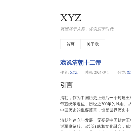
XYZ
真理属于人类，谬误属于时代
首页
关于我
戏说清朝十二帝
作者:
XYZ
时间:
2024-09-14
分类:
默
引言
清朝，作为中国历史上最后一个封建王朝
帝宣统帝退位，历经近300年的风雨
中国历史的重要篇章，也是世界历史中
清朝的建立与发展，无疑是中国封建王
过军事征服、政治谋略和文化融合，成