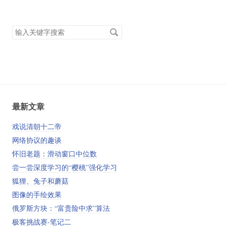
搜
索
关
键
字
最新文章
戏说清朝十二帝
网络协议的趣谈
怀旧老题：滑动窗口中位数
尝一尝深度学习的“樱桃”强化学习
狐狸、兔子和蘑菇
图像的手绘效果
俄罗斯方块：“富贵险中求”算法
极客挑战赛-笔记二