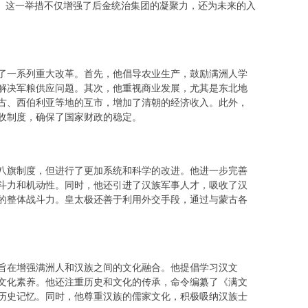
生。这一举措不仅增强了后金统治集团的凝聚力，还为未来的入
了一系列重大改革。首先，他倡导农业生产，鼓励满洲人学
解决军粮供应问题。其次，他重视商业发展，尤其是东北地
古、西伯利亚等地的互市，增加了清朝的经济收入。此外，
收制度，确保了国家财政的稳定。
八旗制度，但进行了更加系统和科学的改进。他进一步完善
斗力和机动性。同时，他还引进了汉族军事人才，吸收了汉
的整体战斗力。皇太极还善于利用外交手段，通过与蒙古各
旨在增强满洲人和汉族之间的文化融合。他提倡学习汉文
文化素养。他还注重历史和文化的传承，命令编纂了《满文
历史记忆。同时，他尊重汉族的儒家文化，积极吸纳汉族士