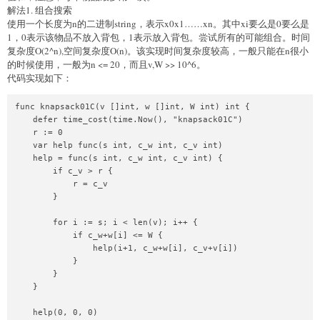
解法1. 组合搜索
使用一个长度为n的二进制string，表示x0x1……xn。其中xi要么是0要么是
1，0表示该物品不放入背包，1表示放入背包。尝试所有的可能组合。时间
复杂度O(2^n),空间复杂度O(n)。该实现时间复杂度较高，一般只能在n很小
的时候使用，一般为n <= 20，而且v,W >> 10^6。
代码实现如下：
func knapsack01C(v []int, w []int, W int) int {

    defer time_cost(time.Now(), "knapsack01C")

    r := 0

    var help func(s int, c_w int, c_v int)

    help = func(s int, c_w int, c_v int) {

        if c_v > r {

            r = c_v

        }

        for i := s; i < len(v); i++ {

            if c_w+w[i] <= W {

                help(i+1, c_w+w[i], c_v+v[i])

            }

        }

    }

    help(0, 0, 0)
