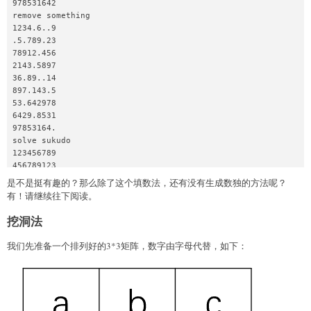
978531642

    solveSudoku(board)

remove something

    fmt.Printf("generate sukudo\n")

1234.6..9

    boardPrt()

.5.789.23

78912.456

    r1, _ := reservoirSampling(16, 81)

2143.5897

    for _, v := range r1 {

36.89..14

        x, y := v/9, v%9

897.143.5

        board[x][y] = '.'

53.642978

    }

6429.8531

    fmt.Printf("remove something\n")

97853164.

    boardPrt()

solve sukudo

123456789

    solveSudoku(board)

456789123

    fmt.Printf("solve sukudo\n")

789123456

是不是挺有趣的？那么除了这个填数法，还有没有生成数独的方法呢？
    boardPrt()

214365897

有！请继续往下阅读。
}
365897214

897214365

挖洞法
531642978

642978531

我们先准备一个排列好的3*3矩阵，数字由字母代替，如下：
978531642