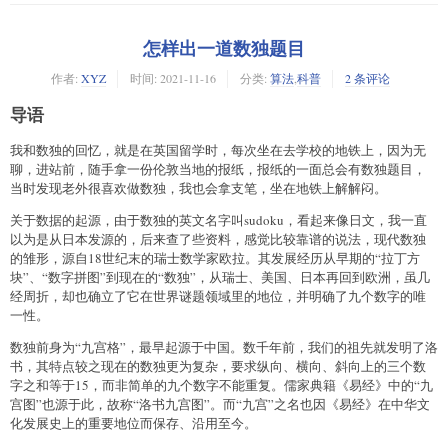
    end_time = GetTickCount();

    printf("finish sorting, cost time=%d\n", end_time-
begin_time);

怎样出一道数独题目
    ofstream ofile;

作者:
XYZ
时间:
2021-11-16
分类:
算法
,
科普
2 条评论
    ofile.open("./output1.txt");

    begin_time = GetTickCount();

导语
    for (int i = 0; i < v.size(); ++i) {

        ofile << v[i] << endl;

我和数独的回忆，就是在英国留学时，每次坐在去学校的地铁上，因为无
    }

聊，进站前，随手拿一份伦敦当地的报纸，报纸的一面总会有数独题目，
    end_time = GetTickCount();

当时发现老外很喜欢做数独，我也会拿支笔，坐在地铁上解解闷。
    printf("finish writing, cost time=%d\n", end_time-
begin_time);

关于数据的起源，由于数独的英文名字叫sudoku，看起来像日文，我一直
    ofile.close();

以为是从日本发源的，后来查了些资料，感觉比较靠谱的说法，现代数独
}

的雏形，源自18世纪末的瑞士数学家欧拉。其发展经历从早期的“拉丁方
块”、“数字拼图”到现在的“数独”，从瑞士、美国、日本再回到欧洲，虽几
void bitmap_sort() {

经周折，却也确立了它在世界谜题领域里的地位，并明确了九个数字的唯
    vector<int> v;

一性。
    ifstream ifile;

    ifile.open("./input.txt");

数独前身为“九宫格”，最早起源于中国。数千年前，我们的祖先就发明了洛
    string line;

书，其特点较之现在的数独更为复杂，要求纵向、横向、斜向上的三个数
    unsigned long begin_time = GetTickCount();

字之和等于15，而非简单的九个数字不能重复。儒家典籍《易经》中的“九
    while(getline(ifile, line)) {

宫图”也源于此，故称“洛书九宫图”。而“九宫”之名也因《易经》在中华文
        v.push_back(atoi(line.c_str()));

化发展史上的重要地位而保存、沿用至今。
    }
