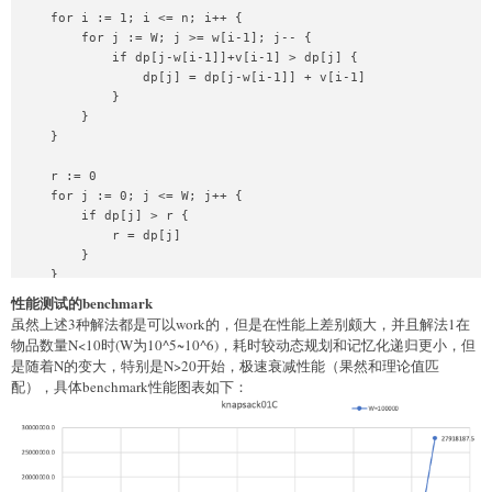
}
    for i := 1; i <= n; i++ {

        for j := W; j >= w[i-1]; j-- {

            if dp[j-w[i-1]]+v[i-1] > dp[j] {

                dp[j] = dp[j-w[i-1]] + v[i-1]

            }

        }

    }

    r := 0

    for j := 0; j <= W; j++ {

        if dp[j] > r {

            r = dp[j]

        }

    }

性能测试的benchmark
    return r

虽然上述3种解法都是可以work的，但是在性能上差别颇大，并且解法1在
}
物品数量N<10时(W为10^5~10^6)，耗时较动态规划和记忆化递归更小，但
是随着N的变大，特别是N>20开始，极速衰减性能（果然和理论值匹
配），具体benchmark性能图表如下：