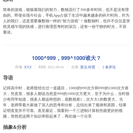
简单的游戏，锻炼着我们的智力，数独流行了300多年时间，也不是没有理
由的。即使在现今社会，手机App占据了生活中越来越多的碎片时间，作为
人的我们，还是需要像数独一样的“智力游戏”！做数独时，也许不仅仅是突
然灵感乍现的快感，进行推理思考时的深沉，还有一份宁静的时光，不容
亵渎。
1000^999，999^1000谁大？
作者:
XYZ
时间:
2021-09-01
分类:
算法
,
科普
2 条评论
导语
记得高中时，老师曾经出过一道题目，1000的999次方和999的1000次方谁
大，凭直觉，很多人都说当然是999的1000次方更大，至于为什么，当时很
少有同学知道，很多人都这样想的，底数相差1，次方大1的数更大。当
年，老师带着大家做了深入的思考和分析，总结出来了规律和原因，结果
证明直觉并不可靠。直至最近，我看到一个三进制计算机性能更好的视
频，突然把这两个知识串联起来了，再此做一个分享
抽象&分析