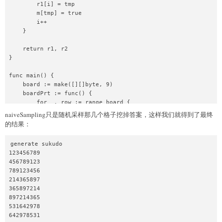
        r1[i] = tmp

            } else {

        m[tmp] = true

                digit := b - '1'

        i++

                flip(i, j, digit)

    }

            }

        }

    return r1, r2

    }

}

    dfs(0)

func main() {

}
    board := make([][]byte, 9)

    boardPrt := func() {

        for _, row := range board {

            fmt.Printf("%v\n", string(row))

naiveSampling只是随机采样那几个格子挖掉答案，这样我们就得到了最终
        }

的结果：
    }

generate sukudo

    board[0] = []byte{'.','.','.','.','.','.','.','.','.'}

123456789

    board[1] = []byte{'.','.','.','.','.','.','.','.','.'}

456789123

    board[2] = []byte{'.','.','.','.','.','.','.','.','.'}

789123456

    board[3] = []byte{'.','.','.','.','.','.','.','.','.'}

214365897

    board[4] = []byte{'.','.','.','.','.','.','.','.','.'}

365897214

    board[5] = []byte{'.','.','.','.','.','.','.','.','.'}

897214365

    board[6] = []byte{'.','.','.','.','.','.','.','.','.'}

531642978

    board[7] = []byte{'.','.','.','.','.','.','.','.','.'}

642978531

    board[8] = []byte{'.','.','.','.','.','.','.','.','.'}
