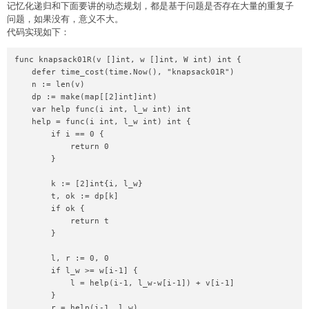
记忆化递归和下面要讲的动态规划，都是基于问题是否存在大量的重复子
问题，如果没有，意义不大。
代码实现如下：
func knapsack01R(v []int, w []int, W int) int {

    defer time_cost(time.Now(), "knapsack01R")

    n := len(v)

    dp := make(map[[2]int]int)

    var help func(i int, l_w int) int

    help = func(i int, l_w int) int {

        if i == 0 {

            return 0

        }

        k := [2]int{i, l_w}

        t, ok := dp[k]

        if ok {

            return t

        }

        l, r := 0, 0

        if l_w >= w[i-1] {

            l = help(i-1, l_w-w[i-1]) + v[i-1]

        }

        r = help(i-1, l_w)
