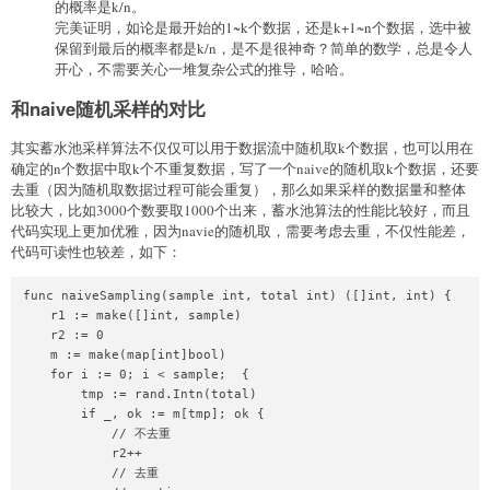
的概率是k/n。
完美证明，如论是最开始的1~k个数据，还是k+1~n个数据，选中被
保留到最后的概率都是k/n，是不是很神奇？简单的数学，总是令人
开心，不需要关心一堆复杂公式的推导，哈哈。
和naive随机采样的对比
其实蓄水池采样算法不仅仅可以用于数据流中随机取k个数据，也可以用在
确定的n个数据中取k个不重复数据，写了一个naive的随机取k个数据，还要
去重（因为随机取数据过程可能会重复），那么如果采样的数据量和整体
比较大，比如3000个数要取1000个出来，蓄水池算法的性能比较好，而且
代码实现上更加优雅，因为navie的随机取，需要考虑去重，不仅性能差，
代码可读性也较差，如下：
func naiveSampling(sample int, total int) ([]int, int) {

    r1 := make([]int, sample)

    r2 := 0

    m := make(map[int]bool)

    for i := 0; i < sample;  {

        tmp := rand.Intn(total)

        if _, ok := m[tmp]; ok {

            // 不去重

            r2++ 

            // 去重
