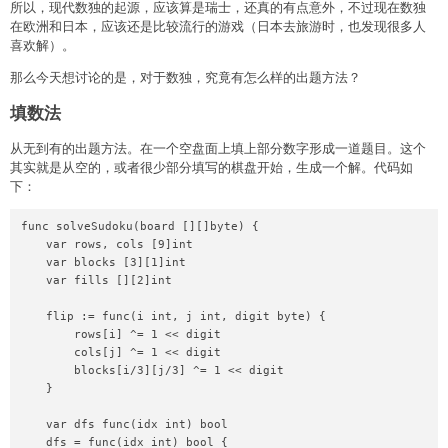
    unsigned long end_time = GetTickCount();

所以，现代数独的起源，应该算是瑞士，还真的有点意外，不过现在数独
    printf("finish input, cost time=%d\n", end_time-
在欧洲和日本，应该还是比较流行的游戏（日本去旅游时，也发现很多人
begin_time);

喜欢解）。
    ifile.close();

那么今天想讨论的是，对于数独，究竟有怎么样的出题方法？
    begin_time = GetTickCount();

填数法
    for (int i = 0; i <= N; ++i) {

        clr(i);

从无到有的出题方法。在一个空盘面上填上部分数字形成一道题目。这个
    }

    for (int i = 0; i < v.size(); ++i) {

其实就是从空的，或者很少部分填写的棋盘开始，生成一个解。代码如
        //printf("set: i=%d, v[i]=%d\n", i, v[i]);

下：
        set(v[i]);

    }

func solveSudoku(board [][]byte) {

    end_time = GetTickCount();

    var rows, cols [9]int

    printf("finish sorting, cost time=%d\n", end_time-
    var blocks [3][1]int

begin_time);

    var fills [][2]int

    ofstream ofile;

    flip := func(i int, j int, digit byte) {

    ofile.open("./output2.txt");

        rows[i] ^= 1 << digit

    begin_time = GetTickCount();

        cols[j] ^= 1 << digit

    for (int i = 0; i <= N; ++i) {

        blocks[i/3][j/3] ^= 1 << digit

        if (test(i)) {

    }

            ofile << i << endl;

        }

    var dfs func(idx int) bool

    }

    dfs = func(idx int) bool {
