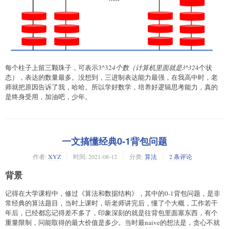
每个柱子上留三颗珠子，可表示3^32
4个数（计算机里面就是3^32
4个状
态），表达的数量最多。没想到，三进制表达能力最强，在我高中时，老
师就把原因告诉了我，哈哈。所以学好数学，培养好逻辑思考能力，真的
是终身受用，加油吧，少年。
一文搞懂经典0-1背包问题
作者:
XYZ
时间:
2021-08-12
分类:
算法
2 条评论
背景
记得在大学课程中，修过《算法和数据结构》，其中的0-1背包问题，是非
常经典的算法题目，当时上课时，听老师讲完后，懂了个大概，工作若干
年后，已经都忘记得差不多了，印象深刻的就是往背包里面塞东西，有个
重量限制，问能取得的最大价值是多少。当时最naive的想法是，贪心不就