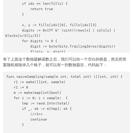
    end_time = GetTickCount();

        if idx == len(fills) {

    printf("finish writing, cost time=%d\n", end_time-
            return true

begin_time);

        }

    ofile.close();

        x, y := fills[idx][0], fills[idx][3]

        digits := 0x1ff &^ (uint)(rows[x] | cols[y] | 
blocks[x/3][y/3])

        for digits != 0 {

            digit := byte(bits.TrailingZeros(digits))

            flip(x, y, digit)

            board[x][y] = digit + '1'

有了上面这个数独题解函数之后，我们可以给一个空白的棋盘，然后把答
            if dfs(idx+1) {

案随机移除掉几个格子，就可以有一到数独题目，代码如下：
                return true

            }

func naiveSampling(sample int, total int) ([]int, int) {

            flip(x, y, digit)

    r1 := make([]int, sample)

            digits = digits & (digits-1)

    r2 := 0

        }

    m := make(map[int]bool)

    for i := 0; i < sample;  {

        return false

        tmp := rand.Intn(total)

    }

        if _, ok := m[tmp]; ok {

            //r2++

    for i, row := range board {

            continue

        for j, b := range row {

        }

            if b == '.' {

                fills = append(fills, [2]int{i, j})
