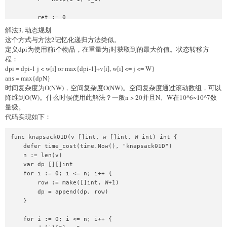
        ret := 0

        if l > r {

解法3. 动态规划
            ret = l

这个方式与方法2记忆化递归方法类似。
        } else {

定义dpi为使用前i个物品，在重量为j时获取到的最大价值。状态转移方
            ret = r

程：
        }

dpi = dpi-1 j < w[i] or max{dpi-1]+v[i], w[i] <= j <= W}
ans = max{dpN}
        dp[k] = ret

时间复杂度为O(NW)，空间复杂度O(NW)。空间复杂度通过滚动数组，可以
        return ret

降维到O(W)。什么时候使用此解法？一般n > 20并且N、W在10^6~10^7数
    }

量级。
代码实现如下：
    r := 0

    for i := 0; i <= n; i++ {

        t := help(i, W)

func knapsack01D(v []int, w []int, W int) int {

        if t > r {

    defer time_cost(time.Now(), "knapsack01D")

            r = t

    n := len(v)

        }

    var dp [][]int

    }

    for i := 0; i <= n; i++ {

    return r

        row := make([]int, W+1)

        dp = append(dp, row)

    }

    for i := 0; i <= n; i++ {
