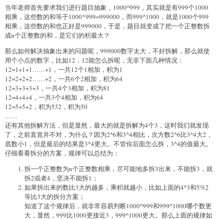
当年老师首先要求我们进行题目抽象，1000^999，其实就是有999个1000
相乘，这些数的和等于1000*999=999000，而999^1000，就是1000个999
相乘，这些数的和也正好是999000，于是，题目就变成了把一个正整数拆
成n个正整数的和，是它们的积最大？
那么如何解决抽象出来的问题呢，999000数字太大，不好拆解，那么就使
用个小点的数字，比如12，12能怎么拆呢，无非下面几种情况：
12=1+1+1……+1，一共12个1相加，积为1
12=2+2+2……+2，一共6个2相加，积为64
12=3+3+3+3，一共4个3相加，积为81
12=4+4+4，一共3个4相加，积为64
12=5+5+2，积为5
5
2，积为50
……
还有其他拆解方法，但是显然，最大的就是拆解为4个3，这时我们就发现
了，之前直觉并不对，为什么？因为2^6和3^4相比，次方数2^6比3^4大2，
底数小1，但是最后的结果是3^4更大。不管你后面怎么拆，3^4的值最大。
仔细看看拆分的方案，规律可以总结为：
拆一个正整数为n个正整数相乘，尽可能地多拆3出来，不能拆3，就
拆2或者4，坚决不能拆1；
如果拆出来的数比3大的越多，乘积就越小，比如上面的4^3和5
%
2
等比3大的拆分方案；
知道了这个规律后，就非常容易判断1000^999和999^1000哪个数更
大，显然，999比1000更接近3，999^1000更大。那么上面的规律如