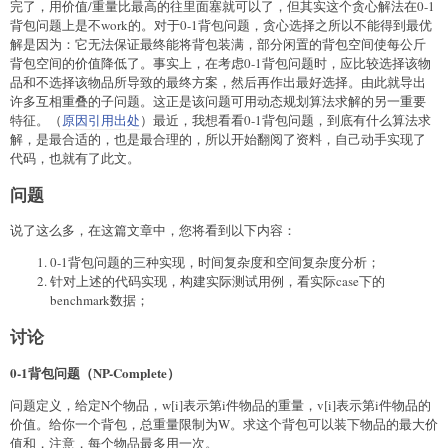
完了，用价值/重量比最高的往里面塞就可以了，但其实这个贪心解法在0-1
背包问题上是不work的。对于0-1背包问题，贪心选择之所以不能得到最优
解是因为：它无法保证最终能将背包装满，部分闲置的背包空间使每公斤
背包空间的价值降低了。事实上，在考虑0-1背包问题时，应比较选择该物
品和不选择该物品所导致的最终方案，然后再作出最好选择。由此就导出
许多互相重叠的子问题。这正是该问题可用动态规划算法求解的另一重要
特征。（
原因引用出处
）最近，我想看看0-1背包问题，到底有什么算法求
解，是最合适的，也是最合理的，所以开始翻阅了资料，自己动手实现了
代码，也就有了此文。
问题
说了这么多，在这篇文章中，您将看到以下内容：
0-1背包问题的三种实现，时间复杂度和空间复杂度分析；
针对上述的代码实现，构建实际测试用例，看实际case下的
benchmark数据；
讨论
0-1背包问题（NP-Complete）
问题定义，给定N个物品，w[i]表示第i件物品的重量，v[i]表示第i件物品的
价值。给你一个背包，总重量限制为W。求这个背包可以装下物品的最大价
值和，注意，每个物品最多用一次。