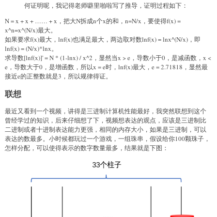
何证明呢，我记得老师噼里啪啦写了推导，证明过程如下：
N = x + x + …… + x，把大N拆成n个x的和，n=N/x，要使得f(x) =
x^n=x^(N/x)最大。
如果要求f(x)最大，lnf(x)也满足最大，两边取对数lnf(x) = lnx^(N/x)，即
lnf(x) = (N/x)*lnx。
求导数[lnf(x)]' = N * (1-lnx) / x^2，显然当x > e，导数小于0，是减函数，x <
e，导数大于0，是增函数，所以x = e时，lnf(x)最大，e = 2.71818，显然最
接近e的正整数就是3，所以规律得证。
联想
最近又看到一个视频，讲得是三进制计算机性能最好，我突然联想到这个
曾经学过的知识，后来仔细想了下，视频想表达的观点，应该是三进制比
二进制或者十进制表达能力更强，相同的内存大小，如果是三进制，可以
表达的数最多。小时候都玩过一个游戏，一组珠串，假设给你100颗珠子，
怎样分配，可以使得表示的数字数量最多，结果就是下图：