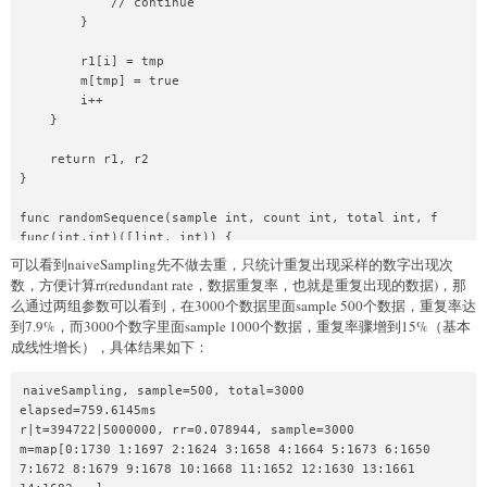
            // continue

        }

        r1[i] = tmp

        m[tmp] = true

        i++

    }

    return r1, r2

}

func randomSequence(sample int, count int, total int, f 
func(int,int)([]int, int)) {

    start := time.Now()

可以看到naiveSampling先不做去重，只统计重复出现采样的数字出现次
    rand.Seed(time.Now().UnixNano())

数，方便计算rr(redundant rate，数据重复率，也就是重复出现的数据)，那
么通过两组参数可以看到，在3000个数据里面sample 500个数据，重复率达
    m := make(map[int]int)

到7.9%，而3000个数字里面sample 1000个数据，重复率骤增到15%（基本
    r := 0

成线性增长），具体结果如下：
    for i := 0; i < count; i++ {

        r1, r2 := f(sample, total)

naiveSampling, sample=500, total=3000

        r += r2

elapsed=759.6145ms

        for _, v := range r1 {

r|t=394722|5000000, rr=0.078944, sample=3000

            m[v] += 1

m=map[0:1730 1:1697 2:1624 3:1658 4:1664 5:1673 6:1650 
        }

7:1672 8:1679 9:1678 10:1668 11:1652 12:1630 13:1661 
    }
