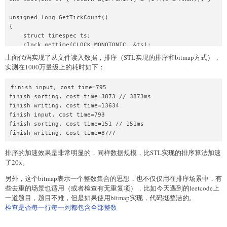
unsigned long GetTickCount()

{

    struct timespec ts;

    clock_gettime(CLOCK_MONOTONIC, &ts);

    return (ts.tv_sec * 1000 + ts.tv_nsec / 1000000);

上面代码实现了从文件读入数据，排序（STL实现的排序和bitmap方式），
}

实测在1000万量级上的耗时如下：
void stl_sort() {

finish input, cost time=795

    vector<int> v;

finish sorting, cost time=3873 // 3873ms

    ifstream ifile;

finish writing, cost time=13634

    ifile.open("./input.txt");

finish input, cost time=793

    string line;

finish sorting, cost time=151 // 151ms

    unsigned long begin_time = GetTickCount();

    while(getline(ifile, line)) {

        v.push_back(atoi(line.c_str()));

排序的加速效果是非常明显的，同样数据规模，比STL实现的排序算法加速
    }

了20x。
    unsigned long end_time = GetTickCount();

    printf("finish input, cost time=%d\n", end_time-
另外，这个bitmap表示一个整数集合的思想，也不仅仅用在排序场景中，有
begin_time);

些去重的场景也适用（或者检查有无重复项），比如今天遇到的leetcode上
    ifile.close();

一道题目，题目不难，但是如果使用bitmap实现，代码挺整洁的。
检查是否每一行每一列都包含全部整数
    begin_time = GetTickCount();

    sort(v.begin(), v.end());
