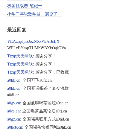
极客挑战赛-笔记一
小学二年级数学题，震惊了～
最近回复
YEAzrqdpssJozNXsVkABeEX
:
WFLyEYmpTUMbWBXkOqlGVa
Ttzip天天绿软
: 感谢分享！
Ttzip天天绿软
: 感谢分享！
Ttzip天天绿软
: 感谢分享，已收藏
a0hk.cn
: 全国可飞a0fz.cn
a0hk.cn
: 全国开课喝茶全套交流群
a0dl.cn
a0gy.cn
: 全国兼职喝茶论坛a0cc.cn
a0cc.cn
: 全国喝茶品茶论坛a0tj.cn
a0gz.cn
: 全国喝茶联系方式a0hd.cn
a0heb.cn
: 全国喝茶快餐同城a0hk.cn