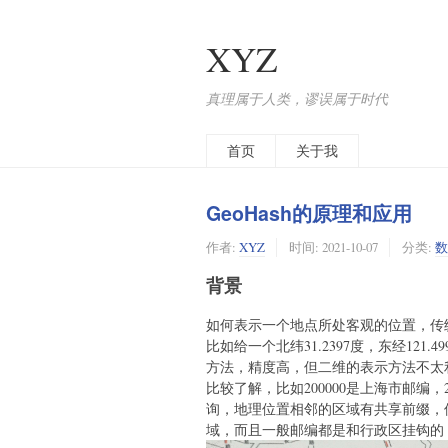
XYZ
真理属于人类，谬误属于时代
首页
关于我
GeoHash的原理和应用
作者:
XYZ
时间:
2021-10-07
分类:
数
背景
如何表示一个地点所处客观的位置，传
比如给一个北纬31.2397度，东经12
方法，精度高，但二维的表示方法不太
比较了解，比如200000是上海市邮编
询，地理位置相邻的区域有共享前缀，
域，而且一般邮编都是和行政区挂钩的