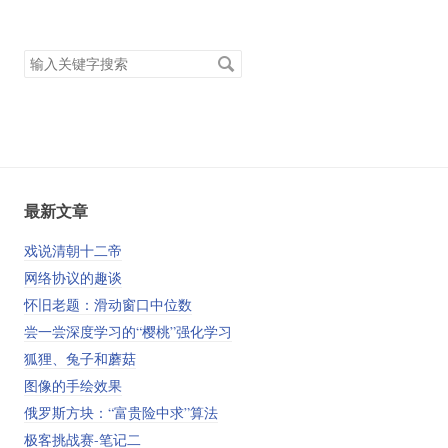
搜
索
关
键
字
最新文章
戏说清朝十二帝
网络协议的趣谈
怀旧老题：滑动窗口中位数
尝一尝深度学习的“樱桃”强化学习
狐狸、兔子和蘑菇
图像的手绘效果
俄罗斯方块：“富贵险中求”算法
极客挑战赛-笔记二