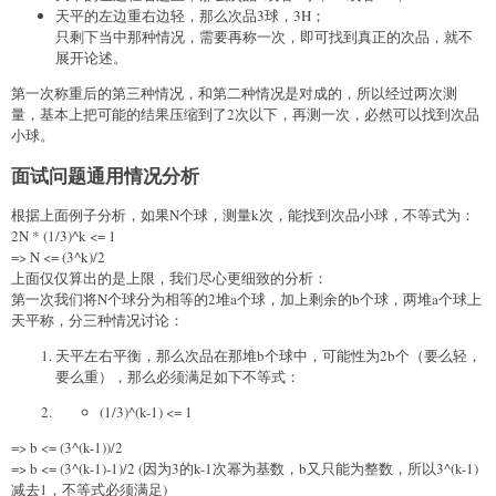
天平的左边重右边轻，那么次品3球，3H；
只剩下当中那种情况，需要再称一次，即可找到真正的次品，就不
展开论述。
第一次称重后的第三种情况，和第二种情况是对成的，所以经过两次测
量，基本上把可能的结果压缩到了2次以下，再测一次，必然可以找到次品
小球。
面试问题通用情况分析
根据上面例子分析，如果N个球，测量k次，能找到次品小球，不等式为：
2N * (1/3)^k <= 1
=> N <= (3^k)/2
上面仅仅算出的是上限，我们尽心更细致的分析：
第一次我们将N个球分为相等的2堆a个球，加上剩余的b个球，两堆a个球上
天平称，分三种情况讨论：
天平左右平衡，那么次品在那堆b个球中，可能性为2b个（要么轻，
要么重），那么必须满足如下不等式：
(1/3)^(k-1) <= 1
=> b <= (3^(k-1))/2
=> b <= (3^(k-1)-1)/2 (因为3的k-1次幂为基数，b又只能为整数，所以3^(k-1)
减去1，不等式必须满足)