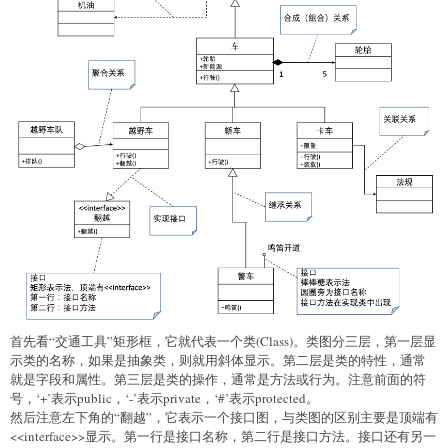
首先看“交通工具”矩形框，它就代表一个类(Class)。类图分三层，第一层显
示类的名称，如果是抽象类，则就用斜体显示。第二层是类的特性，通常
就是字段和属性。第三层是类的操作，通常是方法或行为。注意前面的符
号，‘+’表示public，‘-’表示private，‘#’表示protected。
然后注意左下角的“翻越”，它表示一个接口图，与类图的区别主要是顶端有
<<interface>>显示。第一行是接口名称，第二行是接口方法。接口还有另一