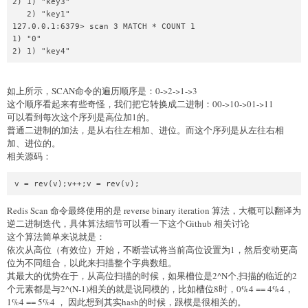
2) 1) "key3"

        m0 = t0->sizemask;

   2) "key1"

        m1 = t1->sizemask;

127.0.0.1:6379> scan 3 MATCH * COUNT 1

1) "0"

        /* Emit entries at cursor */

        de = t0->table[v & m0];//处理小一点的表。

        while (de) {

如上所示，SCAN命令的遍历顺序是：0->2->1->3
            fn(privdata, de);

这个顺序看起来有些奇怪，我们把它转换成二进制：00->10->01->11
            de = de->next;

可以看到每次这个序列是高位加1的。
        }

普通二进制的加法，是从右往左相加、进位。而这个序列是从左往右相
加、进位的。
相关源码：
        /* Iterate over indices in larger table that are 
the expansion

            * of the index pointed to by the cursor in the 
smaller table */

Redis Scan 命令最终使用的是 reverse binary iteration 算法，大概可以翻译为
        do {//扫描大点的表里面的槽位，注意这里是个循环，会将小表没有覆
逆二进制迭代，具体算法细节可以看一下这个Github 相关讨论
盖的slot全部扫描一次的

这个算法简单来说就是：
            /* Emit entries at cursor */

依次从高位（有效位）开始，不断尝试将当前高位设置为1，然后变动更高
            de = t1->table[v & m1];

位为不同组合，以此来扫描整个字典数组。
            while (de) {

其最大的优势在于，从高位扫描的时候，如果槽位是2^N个,扫描的临近的2
                fn(privdata, de);

                de = de->next;

个元素都是与2^(N-1)相关的就是说同模的，比如槽位8时，0%4 == 4%4，
            }

1%4 == 5%4 ， 因此想到其实hash的时候，跟模是很相关的。