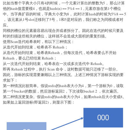
比如当整个字典大小只有4的时候，一个元素计算出的整数为5， 那么计算
他的hash值需要模4，也就是hash(n) == 5%4 == 1 , 元素存放在第1个槽位
            /* Increment bits not covered by the smaller 
中。当字典扩容的时候，字典大小变为8， 此时计算hash的时候为5%8 == 5
mask */

， 该元素从1号slot迁移到了5号，1和5是对应的，我们称之为同模或者对
            //下面的意思是，还需要扩展小点的表，将其后缀固定，然后看高
应。
位可以怎么扩充。

同模的槽位的元素最容易出现合并或者拆分了。因此在迭代的时候只要及
            //其实就是想扫描一下小表里面的元素可能会扩充到哪些地方，需
时的扫描这些相关的槽位，这样就不会造成大面积的重复扫描。
要将那些地方处理一遍。

使用Scan迭代哈希表时，有以下三种情况：
            //后面的(v & m0)是保留v在小表里面的后缀。

从迭代开始到结束，哈希表不 Rehash；
            //((v | m0) + 1) & ~m0) 是想给v的扩展部分的二进制位
从迭代开始到结束，哈希表Rehash，但每次迭代，哈希表要么不开始
不断地加1，来造成高位不断增加的效果。

Rehash，要么已经结束 Rehash；
            v = (((v | m0) + 1) & ~m0) | (v & m0);

从一次迭代开始到结束，哈希表在一次或多次迭代中 Rehash。
即再 Rehash 过程中，执行 Scan 命令，这时数据可能只迁移了一部分。
因此，游标的实现需要兼顾以上三种情况。上述三种情况下游标实现的要
            /* Continue while bits covered by mask 
求如下：
difference is non-zero */

第一种情况比较简单。假设redis的hash表大小为4，第一个游标为0，读取
        } while (v & (m0 ^ m1));//终止条件是 v的高位区别位没有1
了，其实就是说到头了。

第一个bucket的数据，然后游标返回2，下次读取bucket 2 ，依次遍历。
    }

第二种情况更复杂。假设redis的hash表大小为4，如果rehash后大小变成8。
如果如上返回游标(即返回2)，则显示下图：
    /* Set unmasked bits so incrementing the reversed 
cursor

        * operates on the masked bits of the smaller table 
*/
