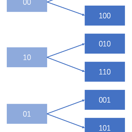
    v |= ~m0;

    //按位取反，其实相当于v |= m0-1 , ~m0也就是11110000,

    //这里相当于将v的不相干的高位全部置为1，待会再进行翻转二进制位，然后
加1，然后再转回来

    /* Increment the reverse cursor */

    v = rev(v);

    v++;

    v = rev(v);

    //下面将v的每一位倒过来再加1，再倒回去，这是什么意思呢，

    //其实就是要将有效二进制位里面的高位第一个0位设置置为1，因为现在是0
嘛

    return v;
