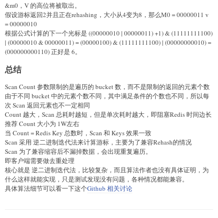
&m0，V 的高位将被取出。
假设游标返回2并且正在rehashing，大小从4变为8，那么M0 = 00000011 v
= 00000010
根据公式计算的下一个光标是 ((00000010 | 00000011) +1) & (11111111100)
| (00000010 & 00000011) = (00000100) & (11111111100) | (00000000010) =
(000000000110) 正好是 6。
总结
Scan Count 参数限制的是遍历的 bucket 数，而不是限制的返回的元素个数
由于不同 bucket 中的元素个数不同，其中满足条件的个数也不同，所以每
次 Scan 返回元素也不一定相同
Count 越大，Scan 总耗时越短，但是单次耗时越大，即阻塞Redis 时间边长
推荐 Count 大小为 1W左右
当 Count = Redis Key 总数时，Scan 和 Keys 效果一致
Scan 采用 逆二进制迭代法来计算游标，主要为了兼容Rehash的情况
Scan 为了兼容缩容后不漏掉数据，会出现重复遍历。
即客户端需要做去重处理
核心就是 逆二进制迭代法，比较复杂，而且算法作者也没有具体证明，为
什么这样就能实现，只是测试发现没有问题，各种情况都能兼容。
具体算法细节可以看一下这个
Github 相关讨论