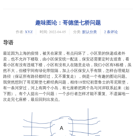
趣味图论：哥德堡七桥问题
作者:
XYZ
时间:
2022-04-05
分类:
默认分类
2 条评论
导语
最近因为上海的疫情，被关在家里，有点闷坏了，小区里的快递或者外
卖，也不允许下楼取，由小区保安统一配送，保安还需要定时去巡查，看
看小区有没有违规下楼，小区有没有人在随意走动，我们小区有8栋楼，虽
然不大，但楼宇间有绿化带阻隔，加上小区保安人手有限，怎样合理规划
路径（保证所有路径都经过，又不重复走），倒是一个有趣的图论问题。
我突然想到了哥尼斯堡七桥经典问题，相传18世纪初普鲁士的哥尼斯堡，
有一条河穿过，河上有两个小岛，有七座桥把两个岛与河岸联系起来（如
下图）。有个人提出一个问题：一个步行者怎样才能不重复、不遗漏地一
次走完七座桥，最后回到出发点。