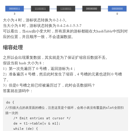
大小为 4 时，游标状态转换为 0-2-1-3。
当大小为 8 时，游标状态转换为 0-4-2-6-1-5-3-7
可以看出，当size由小变大时，所有原来的游标都能在大hashTable中找到对
应的位置，并且顺序一致，不会遗漏数据。
缩容处理
之所以会出现重复数据，其实就是为了保证扩缩容后数据不丢。
假设当前 hash 大小为 8：
1）第一次先遍历了 0 号槽，返回游标为 4；
2）准备遍历 4 号槽，然后此时发生了缩容，4 号槽的元素也进到 0 号槽
了。
3）但是0 号槽之前已经被遍历过了，此时会丢数据吗？
答案就在源码中：
do {

//扫描大点的表里面的槽位，注意这里是个循环，会将小表没有覆盖的slot全部扫
描一次的

    /* Emit entries at cursor */

    de = t1->table[v & m1];

    while (de) {
