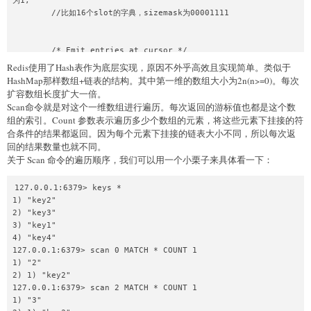
为1,

        //比如16个slot的字典，sizemask为00001111

        /* Emit entries at cursor */

        de = t0->table[v & m0];//找到当前这个槽位，然后处理数据

Redis使用了Hash表作为底层实现，原因不外乎高效且实现简单。类似于
        while (de) {

HashMap那样数组+链表的结构。其中第一维的数组大小为2n(n>=0)。每次
            fn(privdata, de);//将这个slot的链表数据全部入队，准备
扩容数组长度扩大一倍。
返回给客户端。

Scan命令就是对这个一维数组进行遍历。每次返回的游标值也都是这个数
            de = de->next;

组的索引。Count 参数表示遍历多少个数组的元素，将这些元素下挂接的符
        }

合条件的结果都返回。因为每个元素下挂接的链表大小不同，所以每次返
回的结果数量也就不同。
关于 Scan 命令的遍历顺序，我们可以用一个小栗子来具体看一下：
    } else {

        t0 = &d->ht[0];

        t1 = &d->ht[1];

127.0.0.1:6379> keys *

1) "key2"

2) "key3"

        /* Make sure t0 is the smaller and t1 is the 
3) "key1"

bigger table */

4) "key4"

        if (t0->size > t1->size) {//将地位设置为

127.0.0.1:6379> scan 0 MATCH * COUNT 1

            t0 = &d->ht[1];

1) "2"

            t1 = &d->ht[0];

2) 1) "key2"

        }

127.0.0.1:6379> scan 2 MATCH * COUNT 1

1) "3"
