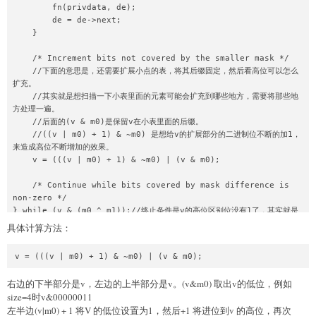
        fn(privdata, de);

        de = de->next;

    }

    /* Increment bits not covered by the smaller mask */

    //下面的意思是，还需要扩展小点的表，将其后缀固定，然后看高位可以怎么
扩充。

    //其实就是想扫描一下小表里面的元素可能会扩充到哪些地方，需要将那些地
方处理一遍。

    //后面的(v & m0)是保留v在小表里面的后缀。

    //((v | m0) + 1) & ~m0) 是想给v的扩展部分的二进制位不断的加1，
来造成高位不断增加的效果。

    v = (((v | m0) + 1) & ~m0) | (v & m0);

    /* Continue while bits covered by mask difference is 
non-zero */

} while (v & (m0 ^ m1));//终止条件是v的高位区别位没有1了，其实就是
说到头了。
​具体计算方法：​
右边的下半部分是v，左边的上半部分是v。(v&m0) 取出v的低位，例如
size=4时v&00000011
左半边(v|m0) + 1 将V 的低位设置为1，然后+1 将进位到v 的高位，再次