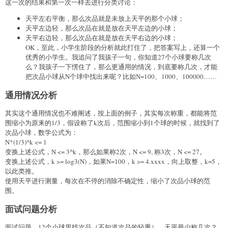
这一次的结果和第一次一样去进行分类讨论：
天平左右平衡，那么次品就是未放上天平的那个小球；
天平左边轻，那么次品在就是放在天平左边的小球；
天平右边轻，那么次品在就是放在天平右边的小球；
OK，至此，小学生阶段的分析就此打住了，把答案写上，还算一个
优秀的小学生。我追问了我孩子一句，你知道27个小球要称几次
么？我孩子一下愣住了，那么更通用的情况，到底要称几次，才能
把次品小球从N个球中找出来呢？比如N=100、1000、100000……
通用情况分析
其实这个通用情况也不难阐述，按上面的例子，其实每次称重，都能将范
围缩小为原来的1/3，假设称了k次后，范围缩小到1个球的时候，就找到了
次品小球，数学公式为：
N*(1/3)^k <= 1
变换上述公式，N <= 3^k，那么如果称2次，N <= 9, 称3次，N <= 27。
变换上述公式，k >= log3(N)，如果N=100，k >= 4.xxxx，向上取整，k=5，
以此类推。
使用天平进行测量，每次在不停的消除不确定性，缩小了次品小球的范
围。
面试问题分析
面试问题，12个小球里找次品（不知道次品的轻重），天平最少称几次？