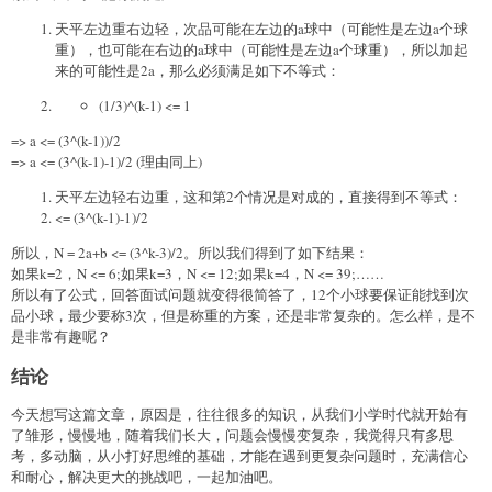
天平左边重右边轻，次品可能在左边的a球中（可能性是左边a个球
重），也可能在右边的a球中（可能性是左边a个球重），所以加起
来的可能性是2a，那么必须满足如下不等式：
(1/3)^(k-1) <= 1
=> a <= (3^(k-1))/2
=> a <= (3^(k-1)-1)/2 (理由同上)
天平左边轻右边重，这和第2个情况是对成的，直接得到不等式：
<= (3^(k-1)-1)/2
所以，N = 2a+b <= (3^k-3)/2。所以我们得到了如下结果：
如果k=2，N <= 6;如果k=3，N <= 12;如果k=4，N <= 39;……
所以有了公式，回答面试问题就变得很简答了，12个小球要保证能找到次
品小球，最少要称3次，但是称重的方案，还是非常复杂的。怎么样，是不
是非常有趣呢？
结论
今天想写这篇文章，原因是，往往很多的知识，从我们小学时代就开始有
了雏形，慢慢地，随着我们长大，问题会慢慢变复杂，我觉得只有多思
考，多动脑，从小打好思维的基础，才能在遇到更复杂问题时，充满信心
和耐心，解决更大的挑战吧，一起加油吧。